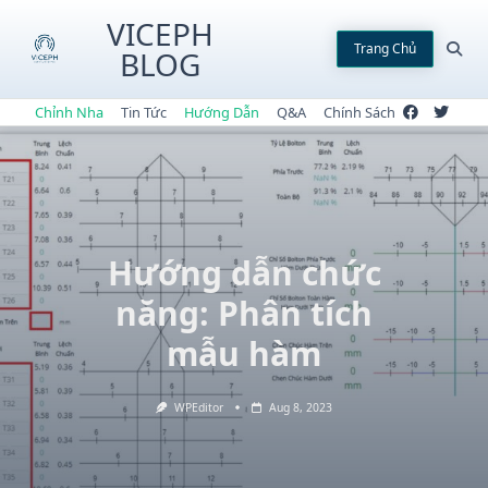
Skip
VICEPH
to
Trang Chủ
BLOG
content
Chỉnh Nha
Tin Tức
Hướng Dẫn
Q&A
Chính Sách
Hướng dẫn chức
năng: Phân tích
mẫu hàm
WPEditor
Aug 8, 2023