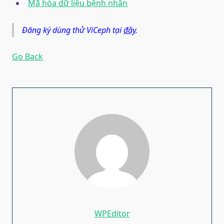
Mã hóa dữ liệu bệnh nhân
Đăng ký dùng thử ViCeph tại
đây
.
Go Back
WPEditor