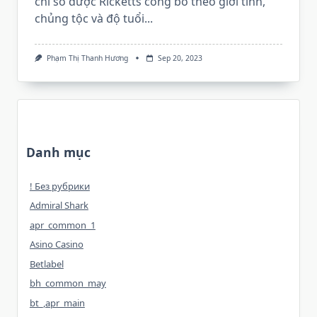
chỉ số được Ricketts công bố theo giới tính,
chủng tộc và độ tuổi...
Phạm Thị Thanh Hương
Sep 20, 2023
Danh mục
! Без рубрики
Admiral Shark
apr_common_1
Asino Casino
Betlabel
bh_common_may
bt_,apr_main