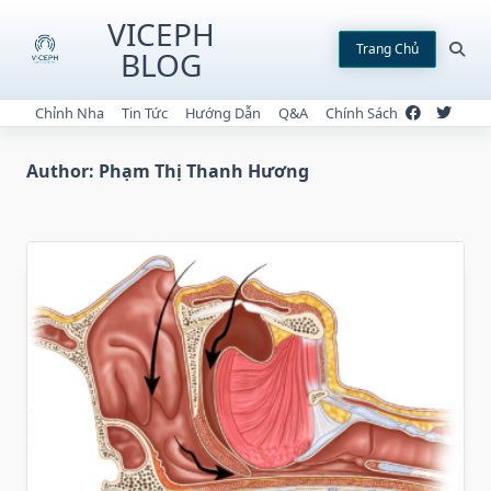
Skip
VICEPH
to
Trang Chủ
BLOG
content
Chỉnh Nha
Tin Tức
Hướng Dẫn
Q&A
Chính Sách
Author:
Phạm Thị Thanh Hương