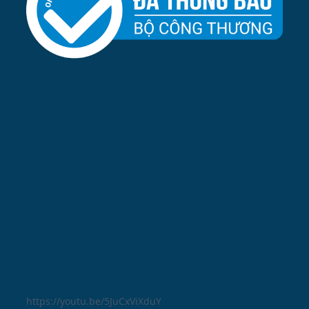
https://youtu.be/5JuCxViXduY