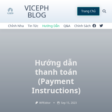
Skip
VICEPH
to
Trang Chủ
BLOG
content
Chỉnh Nha
Tin Tức
Hướng Dẫn
Q&A
Chính Sách
Hướng dẫn
thanh toán
(Payment
Instructions)
WPEditor
Sep 15, 2023