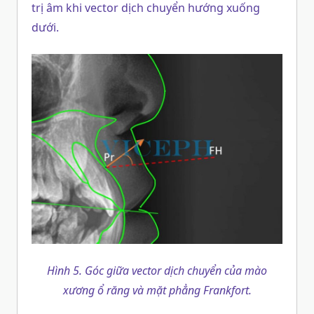
trị âm khi vector dịch chuyển hướng xuống
dưới.
Hình 5. Góc giữa vector dịch chuyển của mào
xương ổ răng và mặt phẳng Frankfort.