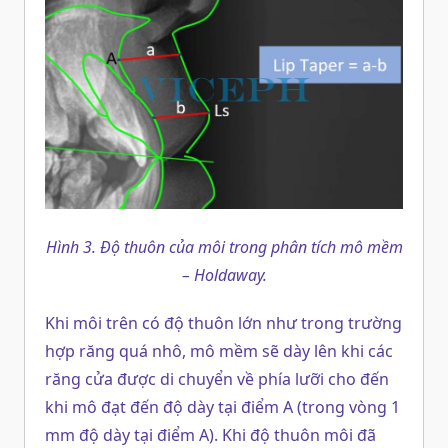
Hình 3. Độ thuôn của môi trong phân tích mô mềm
– Holdaway.
Khi môi trên có độ thuôn lớn như trong trường
hợp răng quá nhô, mô mềm sẽ dày lên khi các
răng cửa được di chuyển về phía lưỡi cho đến
khi mô đạt đến độ dày tại điểm A (trong vòng 1
mm độ dày tại điểm A). Khi độ thuôn môi đã