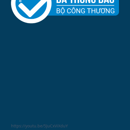
https://youtu.be/5JuCxViXduY