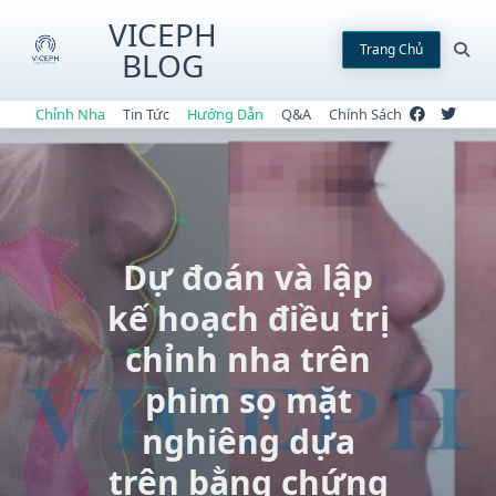
Skip
VICEPH
to
Trang Chủ
BLOG
content
Chỉnh Nha
Tin Tức
Hướng Dẫn
Q&A
Chính Sách
Dự đoán và lập
kế hoạch điều trị
chỉnh nha trên
phim sọ mặt
nghiêng dựa
trên bằng chứng