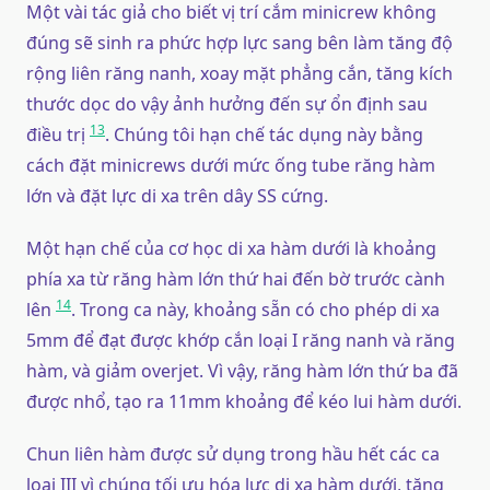
Một vài tác giả cho biết vị trí cắm minicrew không
đúng sẽ sinh ra phức hợp lực sang bên làm tăng độ
rộng liên răng nanh, xoay mặt phẳng cắn, tăng kích
thước dọc do vậy ảnh hưởng đến sự ổn định sau
13
điều trị
. Chúng tôi hạn chế tác dụng này bằng
cách đặt minicrews dưới mức ống tube răng hàm
lớn và đặt lực di xa trên dây SS cứng.
Một hạn chế của cơ học di xa hàm dưới là khoảng
phía xa từ răng hàm lớn thứ hai đến bờ trước cành
14
lên
. Trong ca này, khoảng sẵn có cho phép di xa
5mm để đạt được khớp cắn loại I răng nanh và răng
hàm, và giảm overjet. Vì vậy, răng hàm lớn thứ ba đã
được nhổ, tạo ra 11mm khoảng để kéo lui hàm dưới.
Chun liên hàm được sử dụng trong hầu hết các ca
loại III vì chúng tối ưu hóa lực di xa hàm dưới, tăng