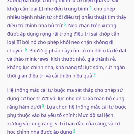
xương đã được chứng minh là có hiệu quả với sai
4
khớp cắn loại III nhẹ đến trung bình
, cho phép
nhiều bệnh nhân từ chối điều trị phẫu thuật tìm thấy
5
điều trị chỉnh nha bù trừ
. Neo chặn trên xương
được áp dụng rộng rãi trong điều trị sai khớp cắn
loại III bởi nó cho phép khối neo chặn không di
6
chuyển
. Phương pháp này còn có ưu điểm là dễ đặt
và tháo minicrews, kích thước nhỏ, giá thành rẻ,
kháng lực chỉnh nha, khả năng tải lực sớm, rút ngắn
7
thời gian điều trị và cải thiện hiệu quả
.
Hệ thống mắc cài tự buộc ma sát thấp cho phép sử
dụng cơ học trượt với lực nhẹ để di xa toàn bộ cung
8
răng hàm dưới
. Lựa chọn hệ thống mắc cài tự buộc
phụ thuộc vào ba yếu tố chính: Mưc độ sai lệch
xương và cung răng, vị trí ban đầu của răng, và cơ
9
học chỉnh nha được áp dụng
.