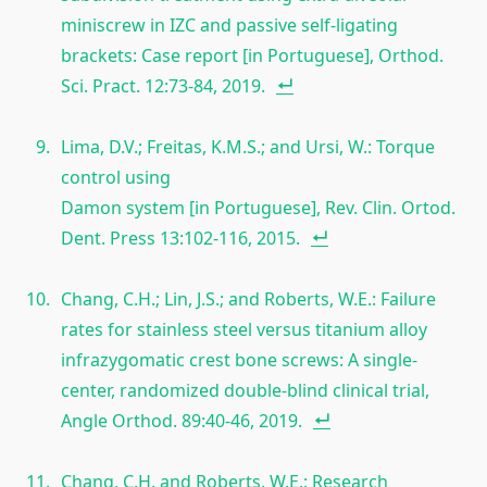
miniscrew in IZC and passive self-ligating
brackets: Case report [in Portuguese], Orthod.
Sci. Pract. 12:73-84, 2019.
Lima, D.V.; Freitas, K.M.S.; and Ursi, W.: Torque
control using
Damon system [in Portuguese], Rev. Clin. Ortod.
Dent. Press 13:102-116, 2015.
Chang, C.H.; Lin, J.S.; and Roberts, W.E.: Failure
rates for stainless steel versus titanium alloy
infrazygomatic crest bone screws: A single-
center, randomized double-blind clinical trial,
Angle Orthod. 89:40-46, 2019.
Chang, C.H. and Roberts, W.E.: Research