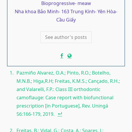
Bioprogressive- meaw
Nha khoa Bảo Minh- 163 Trung Kính- Yên Hòa-
Cầu Giấy
See author's posts
Pazmiño Alvarez, O.A.; Pinto, R.O.; Botelho,
M.N.B.; Higa,R.H; Freitas, K.M.S.; Cançado, R.H.;
and Valarelli, F.P.: Class III orthodontic
camoflauge: Case report with biofunctional
prescription [in Portuguese], Rev. Uningá
56:166-179, 2019.
Freitas, B.; Vidal, G.; Costa, A.; Soares, J.;