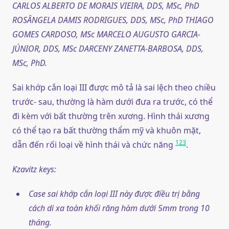
CARLOS ALBERTO DE MORAIS VIEIRA, DDS, MSc, PhD
ROSÂNGELA DAMIS RODRIGUES, DDS, MSc, PhD THIAGO
GOMES CARDOSO, MSc MARCELO AUGUSTO GARCIA-
JÚNIOR, DDS, MSc DARCENY ZANETTA-BARBOSA, DDS,
MSc, PhD.
Sai khớp cắn loại III được mô tả là sai lệch theo chiều
trước- sau, thường là hàm dưới đưa ra trước, có thể
đi kèm với bất thường trên xương. Hình thái xương
có thể tạo ra bất thường thẩm mỹ và khuôn mặt,
1
2
3
dẫn đến rối loại về hình thái và chức năng
.
Kzavitz keys:
Case sai khớp cắn loại III này được điều trị bằng
cách di xa toàn khối răng hàm dưới 5mm trong 10
tháng.