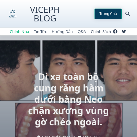
Skip
VICEPH
to
Trang Chủ
BLOG
content
Chỉnh Nha
Tin Tức
Hướng Dẫn
Q&A
Chính Sách
Di xa toàn bộ
cung răng hàm
dưới bằng Neo
chặn xương vùng
gờ chéo ngoài.