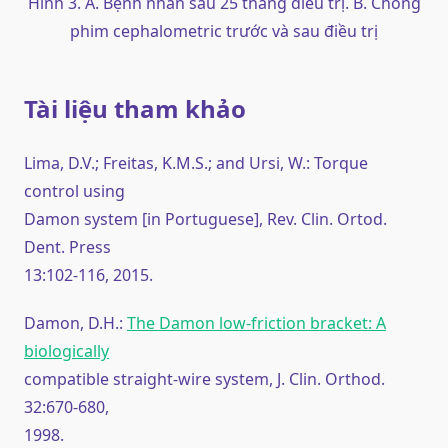
Hình 3. A. Bệnh nhân sau 25 tháng điều trị. B. Chồng
phim cephalometric trước và sau điều trị
Tài liệu tham khảo
Lima, D.V.; Freitas, K.M.S.; and Ursi, W.: Torque
control using
Damon system [in Portuguese], Rev. Clin. Ortod.
Dent. Press
13:102-116, 2015.
Damon, D.H.:
The Damon low-friction bracket: A
biologically
compatible straight-wire system, J. Clin. Orthod.
32:670-680,
1998.