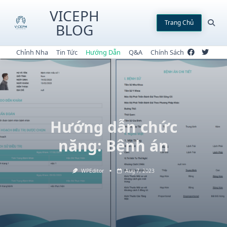
Skip
VICEPH
to
Trang Chủ
BLOG
content
Chỉnh Nha
Tin Tức
Hướng Dẫn
Q&A
Chính Sách
Hướng dẫn chức
năng: Bệnh án
WPEditor
Aug 7, 2023