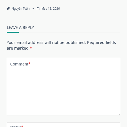
Nguyễn Tuấn
May 13, 2026
LEAVE A REPLY
Your email address will not be published.
Required fields
are marked
*
Comment
*