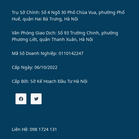
Trụ Sở Chính: Số 4 Ngõ 30 Phố Chùa Vua, phường Phố
Huế, quận Hai Bà Trưng, Hà Nội
Văn Phòng Giao Dịch: Số 93 Trường Chinh, phường
Phương Liệt, quận Thanh Xuân, Hà Nội
Mã Số Doanh Nghiệp: 0110142247
Cấp Ngày: 06/10/2022
Cấp Bởi:
Sở Kế Hoạch Đầu Tư Hà Nội
Liên Hệ: 098 1724 131