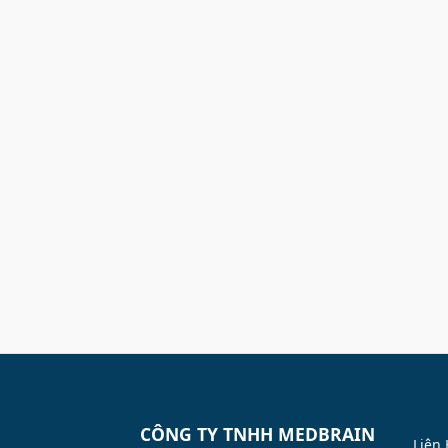
CÔNG TY TNHH MEDBRAIN
Liên 