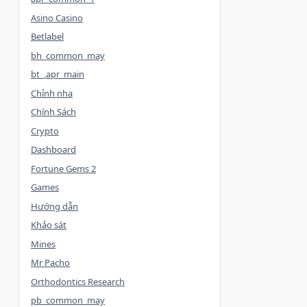
Asino Casino
Betlabel
bh_common_may
bt_,apr_main
Chỉnh nha
Chính Sách
Crypto
Dashboard
Fortune Gems 2
Games
Hướng dẫn
Khảo sát
Mines
Mr Pacho
Orthodontics Research
pb_common_may