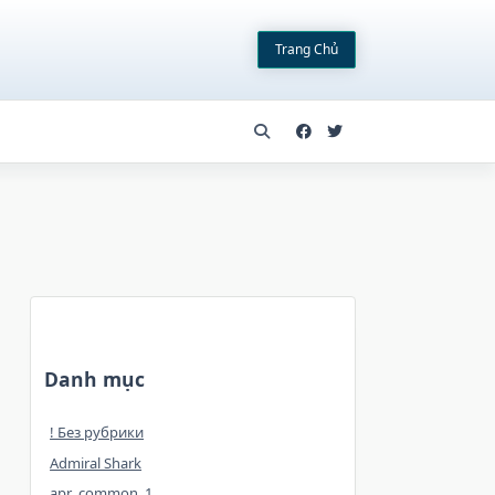
Trang Chủ
Danh mục
! Без рубрики
Admiral Shark
apr_common_1