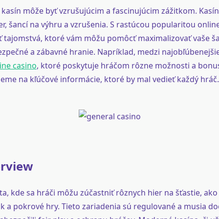
 kasín môže byť vzrušujúcim a fascinujúcim zážitkom. Kasí
er, šancí na výhru a vzrušenia. S rastúcou popularitou online
ť tajomstvá, ktoré vám môžu pomôcť maximalizovať vaše š
ezpečné a zábavné hranie. Napríklad, medzi najobľúbenejšie
ine casino
, ktoré poskytuje hráčom rôzne možnosti a bonu
ieme na kľúčové informácie, ktoré by mal vedieť každý hráč.
rview
ta, kde sa hráči môžu zúčastniť rôznych hier na šťastie, ako
ck a pokrové hry. Tieto zariadenia sú regulované a musia do