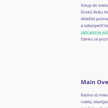
Vstup do sveta
širokú škálu hi
dôležité pozna
a zabezpečiť b
zahranicne onl
článku sa pozr
Main Ove
Kasína sú mies
ruleta, blackja