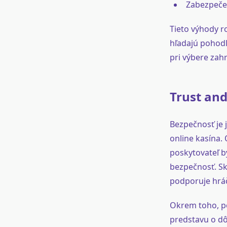
Zabezpečen
Tieto výhody r
hľadajú pohodl
pri výbere zahr
Trust and
Bezpečnosť je j
online kasína. 
poskytovateľ b
bezpečnosť. Sk
podporuje hrá
Okrem toho, po
predstavu o dô