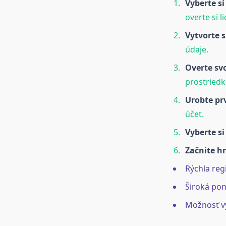
Vyberte si
overte si li
Vytvorte s
údaje.
Overte svo
prostriedk
Urobte pr
účet.
Vyberte si
Začnite hr
Rýchla regi
Široká po
Možnosť vy