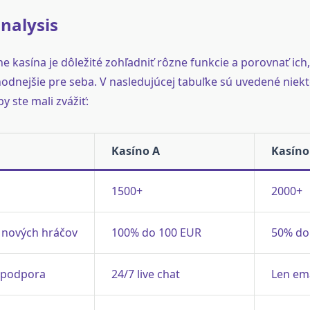
nalysis
ne kasína je dôležité zohľadniť rôzne funkcie a porovnať ich,
vhodnejšie pre seba. V nasledujúcej tabuľke sú uvedené niek
y ste mali zvážiť:
Kasíno A
Kasíno
1500+
2000+
 nových hráčov
100% do 100 EUR
50% do
 podpora
24/7 live chat
Len ema