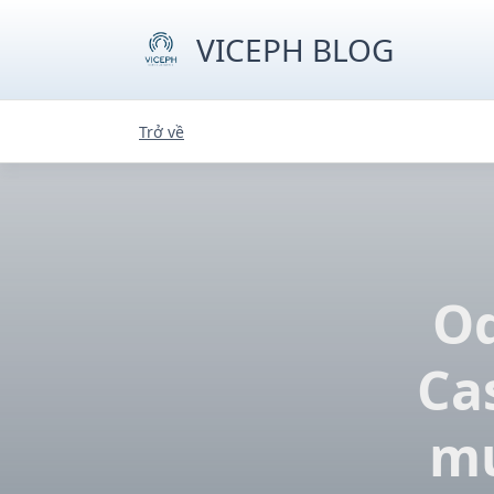
Skip
to
VICEPH BLOG
content
Trở về
Od
Ca
mu