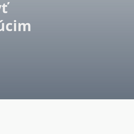
yť
júcim