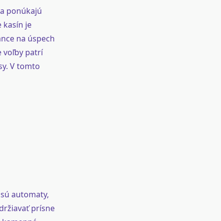
na ponúkajú
 kasín je
ance na úspech
 voľby patrí
sy. V tomto
 sú automaty,
držiavať prísne