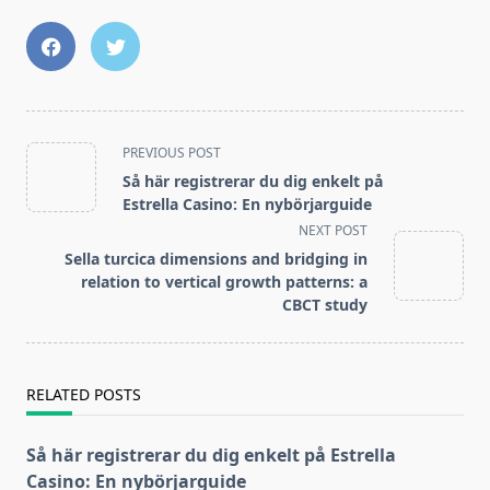
<span
PREVIOUS POST
class="nav-
Så här registrerar du dig enkelt på
subtitle
Estrella Casino: En nybörjarguide
screen-
NEXT POST
reader-
Sella turcica dimensions and bridging in
text">Page</span>
relation to vertical growth patterns: a
CBCT study
RELATED POSTS
Så här registrerar du dig enkelt på Estrella
Casino: En nybörjarguide