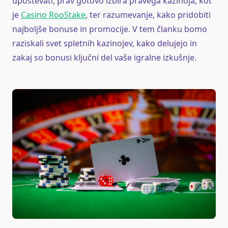
upoštevati, prav gotovo izbira pravega kazinoja, kot
je
Casino RooStake
, ter razumevanje, kako pridobiti
najboljše bonuse in promocije. V tem članku bomo
raziskali svet spletnih kazinojev, kako delujejo in
zakaj so bonusi ključni del vaše igralne izkušnje.