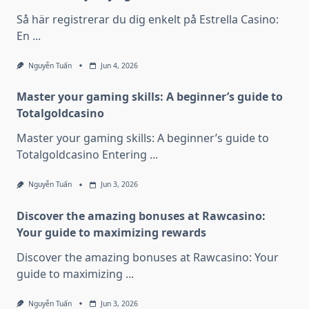
Så här registrerar du dig enkelt på Estrella Casino:
En
...
Nguyễn Tuấn
Jun 4, 2026
Master your gaming skills: A beginner’s guide to
Totalgoldcasino
Master your gaming skills: A beginner’s guide to
Totalgoldcasino Entering
...
Nguyễn Tuấn
Jun 3, 2026
Discover the amazing bonuses at Rawcasino:
Your guide to maximizing rewards
Discover the amazing bonuses at Rawcasino: Your
guide to maximizing
...
Nguyễn Tuấn
Jun 3, 2026