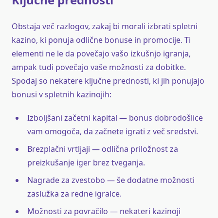
Obstaja več razlogov, zakaj bi morali izbrati spletni
kazino, ki ponuja odlične bonuse in promocije. Ti
elementi ne le da povečajo vašo izkušnjo igranja,
ampak tudi povečajo vaše možnosti za dobitke.
Spodaj so nekatere ključne prednosti, ki jih ponujajo
bonusi v spletnih kazinojih:
Izboljšani začetni kapital — bonus dobrodošlice
vam omogoča, da začnete igrati z več sredstvi.
Brezplačni vrtljaji — odlična priložnost za
preizkušanje iger brez tveganja.
Nagrade za zvestobo — še dodatne možnosti
zaslužka za redne igralce.
Možnosti za povračilo — nekateri kazinoji