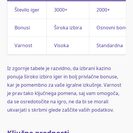
Število iger
3000+
2000+
Bonusi
Široka izbira
Osnovni bonusi
Varnost
Visoka
Standardna
Iz zgornje tabele je razvidno, da izbrani kazino
ponuja široko izbiro iger in bolj privlačne bonuse,
kar je pomembno za vaše igralne izkušnje. Varnost
je prav tako ključnega pomena, saj vam omogoča,
da se osredotočite na igro, ne da bi se morali
ukvarjati s skrbmi glede zaščite vaših podatkov.
Ključne prednosti