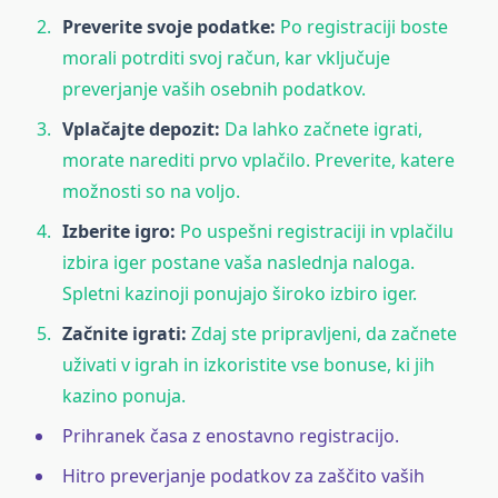
Preverite svoje podatke:
Po registraciji boste
morali potrditi svoj račun, kar vključuje
preverjanje vaših osebnih podatkov.
Vplačajte depozit:
Da lahko začnete igrati,
morate narediti prvo vplačilo. Preverite, katere
možnosti so na voljo.
Izberite igro:
Po uspešni registraciji in vplačilu
izbira iger postane vaša naslednja naloga.
Spletni kazinoji ponujajo široko izbiro iger.
Začnite igrati:
Zdaj ste pripravljeni, da začnete
uživati v igrah in izkoristite vse bonuse, ki jih
kazino ponuja.
Prihranek časa z enostavno registracijo.
Hitro preverjanje podatkov za zaščito vaših