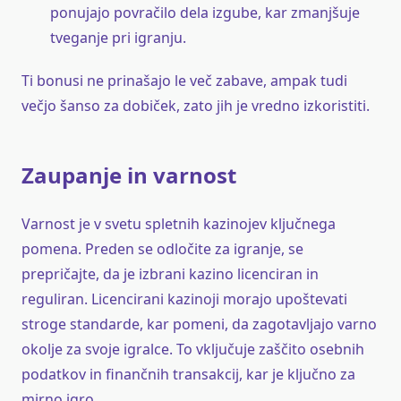
ponujajo povračilo dela izgube, kar zmanjšuje
tveganje pri igranju.
Ti bonusi ne prinašajo le več zabave, ampak tudi
večjo šanso za dobiček, zato jih je vredno izkoristiti.
Zaupanje in varnost
Varnost je v svetu spletnih kazinojev ključnega
pomena. Preden se odločite za igranje, se
prepričajte, da je izbrani kazino licenciran in
reguliran. Licencirani kazinoji morajo upoštevati
stroge standarde, kar pomeni, da zagotavljajo varno
okolje za svoje igralce. To vključuje zaščito osebnih
podatkov in finančnih transakcij, kar je ključno za
mirno igro.