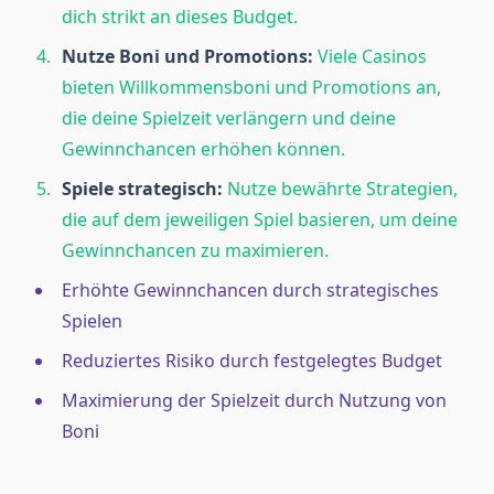
dich strikt an dieses Budget.
Nutze Boni und Promotions:
Viele Casinos
bieten Willkommensboni und Promotions an,
die deine Spielzeit verlängern und deine
Gewinnchancen erhöhen können.
Spiele strategisch:
Nutze bewährte Strategien,
die auf dem jeweiligen Spiel basieren, um deine
Gewinnchancen zu maximieren.
Erhöhte Gewinnchancen durch strategisches
Spielen
Reduziertes Risiko durch festgelegtes Budget
Maximierung der Spielzeit durch Nutzung von
Boni