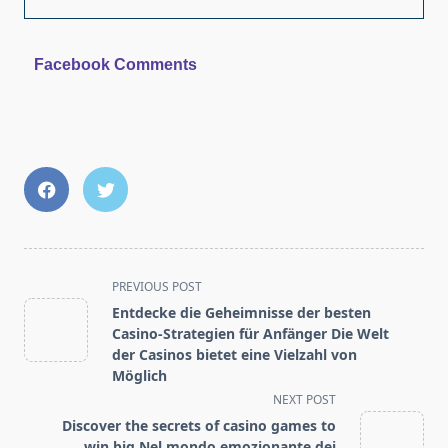
Facebook Comments
<span
PREVIOUS POST
class="nav-
Entdecke die Geheimnisse der besten
subtitle
Casino-Strategien für Anfänger Die Welt
screen-
der Casinos bietet eine Vielzahl von
Möglich
reader-
NEXT POST
text">Page</span>
Discover the secrets of casino games to
win big Nel mondo emozionante dei