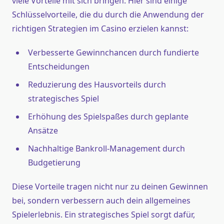
viele Vorteile mit sich bringen. Hier sind einige
Schlüsselvorteile, die du durch die Anwendung der
richtigen Strategien im Casino erzielen kannst:
Verbesserte Gewinnchancen durch fundierte
Entscheidungen
Reduzierung des Hausvorteils durch
strategisches Spiel
Erhöhung des Spielspaßes durch geplante
Ansätze
Nachhaltige Bankroll-Management durch
Budgetierung
Diese Vorteile tragen nicht nur zu deinen Gewinnen
bei, sondern verbessern auch dein allgemeines
Spielerlebnis. Ein strategisches Spiel sorgt dafür,