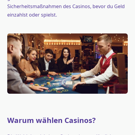
Sicherheitsmaßnahmen des Casinos, bevor du Geld
einzahlst oder spielst.
Warum wählen Casinos?