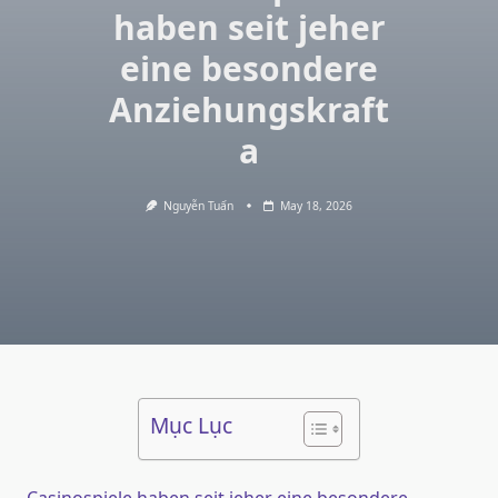
haben seit jeher
eine besondere
Anziehungskraft
a
Nguyễn Tuấn
May 18, 2026
Mục Lục