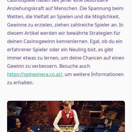
Casinospiele haben seit jeher eine besondere
Anziehungskraft auf Menschen. Die Spannung beim
Wetten, die Vielfalt an Spielen und die Möglichkeit,
Gewinne zu erzielen, ziehen zahlreiche Spieler an. In
diesem Artikel werden wir bewährte Strategien für
deinen Casinogewinn kennenlernen. Egal, ob du ein
erfahrener Spieler oder ein Neuling bist, es gibt
immer etwas zu lernen, um deine Chancen auf einen
Gewinn zu verbessern. Besuche auch
https://spinwinera.co.at/
, um weitere Informationen
zu erhalten.