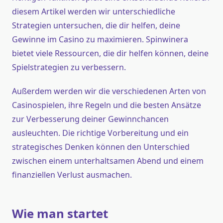
diesem Artikel werden wir unterschiedliche
Strategien untersuchen, die dir helfen, deine
Gewinne im Casino zu maximieren. Spinwinera
bietet viele Ressourcen, die dir helfen können, deine
Spielstrategien zu verbessern.
Außerdem werden wir die verschiedenen Arten von
Casinospielen, ihre Regeln und die besten Ansätze
zur Verbesserung deiner Gewinnchancen
ausleuchten. Die richtige Vorbereitung und ein
strategisches Denken können den Unterschied
zwischen einem unterhaltsamen Abend und einem
finanziellen Verlust ausmachen.
Wie man startet