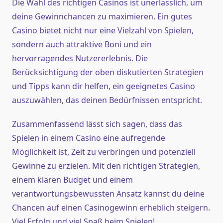
Die Wahl des richtigen Casinos ist unerlässlich, um
deine Gewinnchancen zu maximieren. Ein gutes
Casino bietet nicht nur eine Vielzahl von Spielen,
sondern auch attraktive Boni und ein
hervorragendes Nutzererlebnis. Die
Berücksichtigung der oben diskutierten Strategien
und Tipps kann dir helfen, ein geeignetes Casino
auszuwählen, das deinen Bedürfnissen entspricht.
Zusammenfassend lässt sich sagen, dass das
Spielen in einem Casino eine aufregende
Möglichkeit ist, Zeit zu verbringen und potenziell
Gewinne zu erzielen. Mit den richtigen Strategien,
einem klaren Budget und einem
verantwortungsbewussten Ansatz kannst du deine
Chancen auf einen Casinogewinn erheblich steigern.
Viel Erfolg und viel Spaß beim Spielen!