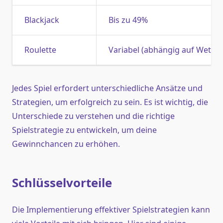
Blackjack
Bis zu 49%
Roulette
Variabel (abhängig auf Wetten
Jedes Spiel erfordert unterschiedliche Ansätze und
Strategien, um erfolgreich zu sein. Es ist wichtig, die
Unterschiede zu verstehen und die richtige
Spielstrategie zu entwickeln, um deine
Gewinnchancen zu erhöhen.
Schlüsselvorteile
Die Implementierung effektiver Spielstrategien kann