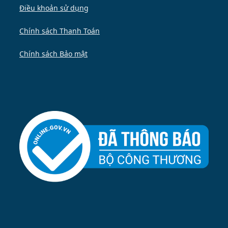
Điều khoản sử dụng
Chính sách Thanh Toán
Chính sách Bảo mật