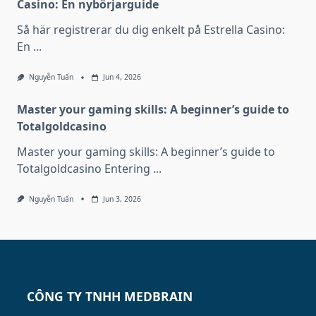
Casino: En nybörjarguide
Så här registrerar du dig enkelt på Estrella Casino:
En
...
Nguyễn Tuấn
Jun 4, 2026
Master your gaming skills: A beginner’s guide to
Totalgoldcasino
Master your gaming skills: A beginner’s guide to
Totalgoldcasino Entering
...
Nguyễn Tuấn
Jun 3, 2026
CÔNG TY TNHH MEDBRAIN