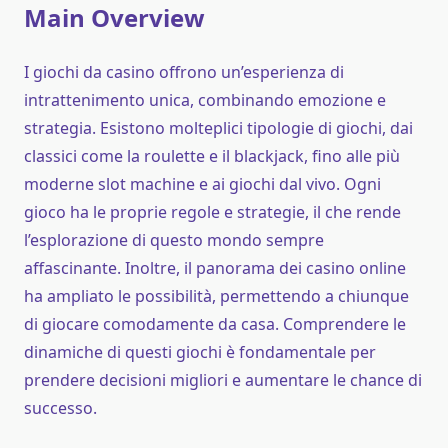
Main Overview
I giochi da casino offrono un’esperienza di
intrattenimento unica, combinando emozione e
strategia. Esistono molteplici tipologie di giochi, dai
classici come la roulette e il blackjack, fino alle più
moderne slot machine e ai giochi dal vivo. Ogni
gioco ha le proprie regole e strategie, il che rende
l’esplorazione di questo mondo sempre
affascinante. Inoltre, il panorama dei casino online
ha ampliato le possibilità, permettendo a chiunque
di giocare comodamente da casa. Comprendere le
dinamiche di questi giochi è fondamentale per
prendere decisioni migliori e aumentare le chance di
successo.