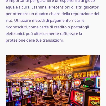
è importante per garantire un’esperienza di gioco
equa e sicura. Esamina le recensioni di altri giocatori
per ottenere un quadro chiaro della reputazione del
sito. Utilizzare metodi di pagamento sicuri e
riconosciuti, come carte di credito o portafogli
elettronici, può ulteriormente rafforzare la
protezione delle tue transazioni.