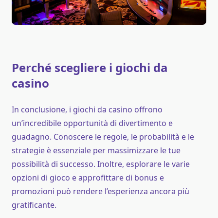
Perché scegliere i giochi da
casino
In conclusione, i giochi da casino offrono
un’incredibile opportunità di divertimento e
guadagno. Conoscere le regole, le probabilità e le
strategie è essenziale per massimizzare le tue
possibilità di successo. Inoltre, esplorare le varie
opzioni di gioco e approfittare di bonus e
promozioni può rendere l’esperienza ancora più
gratificante.