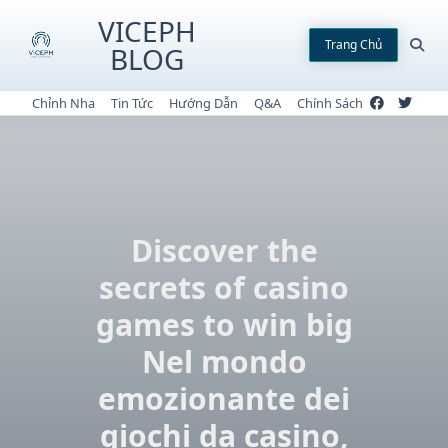
Skip
VICEPH
to
Trang Chủ
BLOG
content
Chỉnh Nha
Tin Tức
Hướng Dẫn
Q&A
Chính Sách
Discover the
secrets of casino
games to win big
Nel mondo
emozionante dei
giochi da casino,