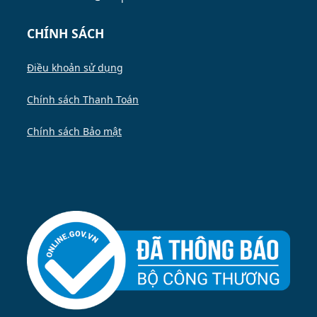
CHÍNH SÁCH
Điều khoản sử dụng
Chính sách Thanh Toán
Chính sách Bảo mật