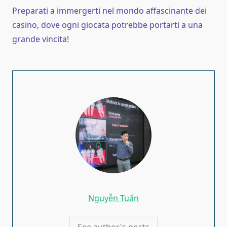
Preparati a immergerti nel mondo affascinante dei
casino, dove ogni giocata potrebbe portarti a una
grande vincita!
Nguyễn Tuấn