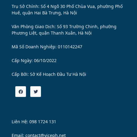
Trụ Sở Chính: Số 4 Ngõ 30 Phố Chùa Vua, phường Phố
Huế, quận Hai Bà Trưng, Hà Nội
Văn Phòng Giao Dịch: Số 93 Trường Chinh, phường
Phương Liệt, quận Thanh Xuân, Hà Nội
Mã Số Doanh Nghiệp: 0110142247
Cấp Ngày: 06/10/2022
Cấp Bởi:
Sở Kế Hoạch Đầu Tư Hà Nội
Liên Hệ: 098 1724 131
Email: contact@viceph.net