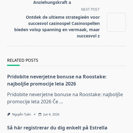
Anziehungskraft a
reader-
NEXT POST
text">Page</span>
Ontdek de ultieme strategieën voor
succesvol casinospel Casinospellen
bieden volop spanning en vermaak, maar
succesvol z
RELATED POSTS
Pridobite neverjetne bonuse na Roostake:
najboljše promocije leta 2026
Pridobite neverjetne bonuse na Roostake: najboljše
promocije leta 2026 Če
...
Nguyễn Tuấn
Jun 4, 2026
Så här registrerar du dig enkelt på Estrella