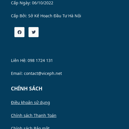
Cấp Ngày: 06/10/2022
Cấp Bởi:
Sở Kế Hoạch Đầu Tư Hà Nội
Liên Hệ: 098 1724 131
Email: contact@viceph.net
CHÍNH SÁCH
Điều khoản sử dụng
Chính sách Thanh Toán
Chính sách Bảo mật