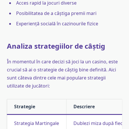
Acces rapid la jocuri diverse
Posibilitatea de a câștiga premii mari
Experiență socială în cazinourile fizice
Analiza strategiilor de câștig
În momentul în care decizi să joci la un casino, este
crucial să ai o strategie de câștig bine definită. Aici
sunt câteva dintre cele mai populare strategii
utilizate de jucători:
Strategie
Descriere
Strategia Martingale
Dublezi miza după fiecare