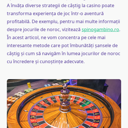
A învăța diverse strategii de câștig la casino poate
transforma experiența de joc într-o aventură
profitabilă. De exemplu, pentru mai multe informații
despre jocurile de noroc, vizitează
spinogambino.ro
.
În acest articol, ne vom concentra pe cele mai
interesante metode care pot îmbunătăți șansele de
câștig și cum să navigăm în lumea jocurilor de noroc
cu încredere și cunoștințe adecvate.