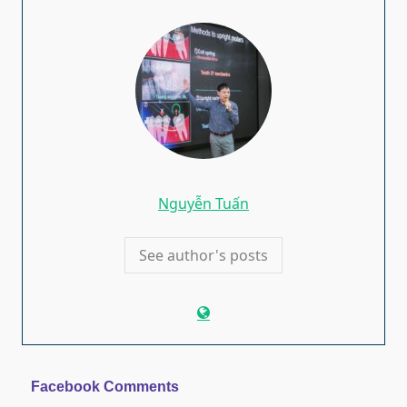
Nguyễn Tuấn
See author's posts
Facebook Comments