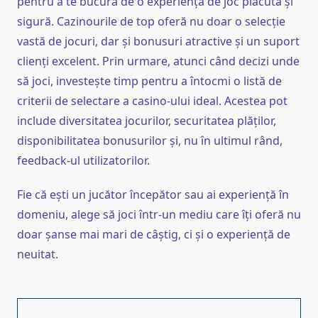
pentru a te bucura de o experiență de joc plăcută și
sigură. Cazinourile de top oferă nu doar o selecție
vastă de jocuri, dar și bonusuri atractive și un suport
clienți excelent. Prin urmare, atunci când decizi unde
să joci, investește timp pentru a întocmi o listă de
criterii de selectare a casino-ului ideal. Acestea pot
include diversitatea jocurilor, securitatea plăților,
disponibilitatea bonusurilor și, nu în ultimul rând,
feedback-ul utilizatorilor.
Fie că ești un jucător începător sau ai experiență în
domeniu, alege să joci într-un mediu care îți oferă nu
doar șanse mai mari de câștig, ci și o experiență de
neuitat.