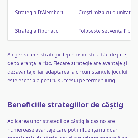
Strategia D’Alembert
Crești miza cu o unitate d
Strategia Fibonacci
Folosește secvența Fibon
Alegerea unei strategii depinde de stilul tău de joc și
de toleranța la risc. Fiecare strategie are avantaje și
dezavantaje, iar adaptarea la circumstanțele jocului
este esențială pentru succesul pe termen lung.
Beneficiile strategiilor de câștig
Aplicarea unor strategii de câștig la casino are
numeroase avantaje care pot influența nu doar