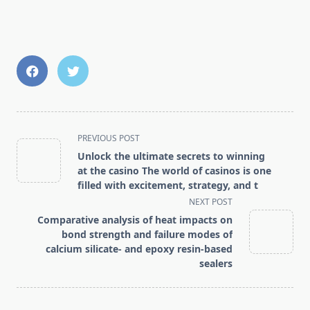
<span
PREVIOUS POST
class="nav-
Unlock the ultimate secrets to winning
subtitle
at the casino The world of casinos is one
screen-
filled with excitement, strategy, and t
reader-
NEXT POST
text">Page</span>
Comparative analysis of heat impacts on
bond strength and failure modes of
calcium silicate- and epoxy resin-based
sealers