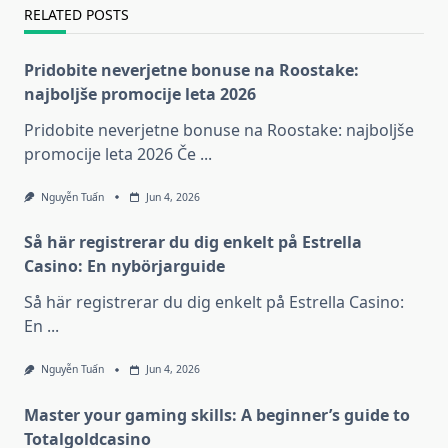
RELATED POSTS
Pridobite neverjetne bonuse na Roostake:
najboljše promocije leta 2026
Pridobite neverjetne bonuse na Roostake: najboljše
promocije leta 2026 Če
...
Nguyễn Tuấn
Jun 4, 2026
Så här registrerar du dig enkelt på Estrella
Casino: En nybörjarguide
Så här registrerar du dig enkelt på Estrella Casino:
En
...
Nguyễn Tuấn
Jun 4, 2026
Master your gaming skills: A beginner’s guide to
Totalgoldcasino