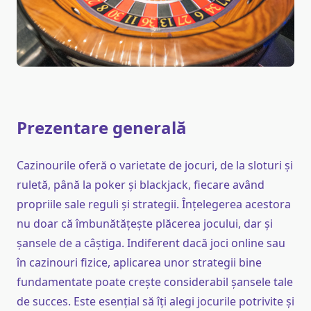
Prezentare generală
Cazinourile oferă o varietate de jocuri, de la sloturi și
ruletă, până la poker și blackjack, fiecare având
propriile sale reguli și strategii. Înțelegerea acestora
nu doar că îmbunătățește plăcerea jocului, dar și
șansele de a câștiga. Indiferent dacă joci online sau
în cazinouri fizice, aplicarea unor strategii bine
fundamentate poate crește considerabil șansele tale
de succes. Este esențial să îți alegi jocurile potrivite și