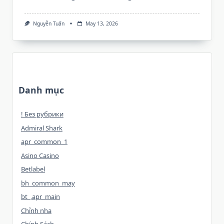
Nguyễn Tuấn
May 13, 2026
Danh mục
! Без рубрики
Admiral Shark
apr_common_1
Asino Casino
Betlabel
bh_common_may
bt_,apr_main
Chỉnh nha