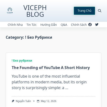
Skip
VICEPH
to
Trang Chủ
BLOG
content
Chỉnh Nha
Tin Tức
Hướng Dẫn
Q&A
Chính Sách
Category:
! Без Рубрики
! Без рубрики
The Founding of YouTube A Short History
YouTube is one of the most influential
platforms in modern media, but its origin
story is surprisingly simple: a
...
Nguyễn Tuấn
May 12, 2026