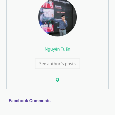
Nguyễn Tuấn
See author's posts
Facebook Comments