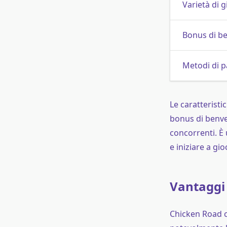
Varietà di g
Bonus di b
Metodi di 
Le caratteristi
bonus di benven
concorrenti. È 
e iniziare a gio
Vantaggi 
Chicken Road c