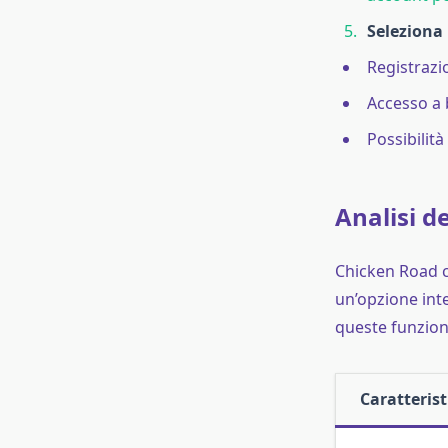
Seleziona 
Registrazi
Accesso a 
Possibilit
Analisi d
Chicken Road c
un’opzione int
queste funziona
Caratterist