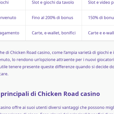
iochi
Slot e giochi da tavolo
Slot e video 
envenuto
Fino al 200% di bonus
150% di bonu
pagamento
Carte, e-wallet, bonifici
Carte e e-wall
che di Chicken Road casino, come l’ampia varietà di giochi e 
uto, lo rendono un’opzione attraente per i nuovi giocatori 
utile tenere presente queste differenze quando si decide do
care.
principali di Chicken Road casino
asino offre ai suoi utenti diversi vantaggi che possono migl