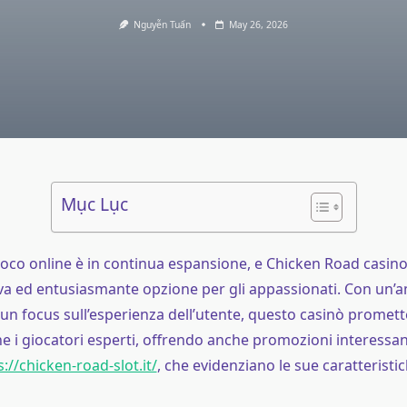
Nguyễn Tuấn
May 26, 2026
Mục Lục
ioco online è in continua espansione, e Chicken Road casino
 ed entusiasmante opzione per gli appassionati. Con un’am
e un focus sull’esperienza dell’utente, questo casinò promette
che i giocatori esperti, offrendo anche promozioni interessa
s://chicken-road-slot.it/
, che evidenziano le sue caratteristic