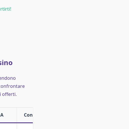
tirti!
sino
 rendono
confrontare
offerti.
 A
Concorrente B