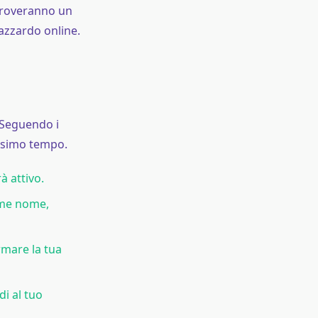
 troveranno un
azzardo online.
 Seguendo i
issimo tempo.
à attivo.
come nome,
rmare la tua
i al tuo