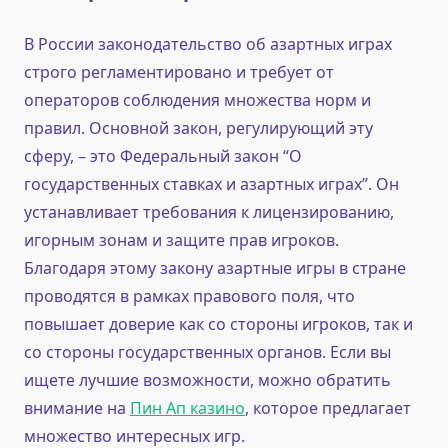
В России законодательство об азартных играх
строго регламентировано и требует от
операторов соблюдения множества норм и
правил. Основной закон, регулирующий эту
сферу, – это Федеральный закон “О
государственных ставках и азартных играх”. Он
устанавливает требования к лицензированию,
игорным зонам и защите прав игроков.
Благодаря этому закону азартные игры в стране
проводятся в рамках правового поля, что
повышает доверие как со стороны игроков, так и
со стороны государственных органов. Если вы
ищете лучшие возможности, можно обратить
внимание на
Пин Ап казино
, которое предлагает
множество интересных игр.