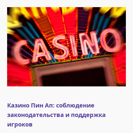
Казино Пин Ап: соблюдение
законодательства и поддержка
игроков