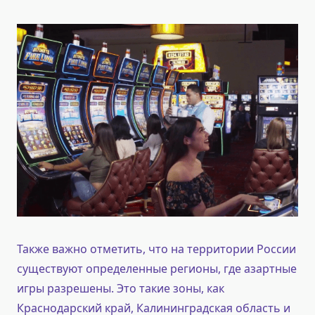
Также важно отметить, что на территории России
существуют определенные регионы, где азартные
игры разрешены. Это такие зоны, как
Краснодарский край, Калининградская область и