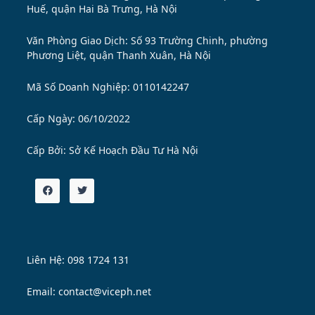
Huế, quận Hai Bà Trưng, Hà Nội
Văn Phòng Giao Dịch: Số 93 Trường Chinh, phường
Phương Liệt, quận Thanh Xuân, Hà Nội
Mã Số Doanh Nghiệp: 0110142247
Cấp Ngày: 06/10/2022
Cấp Bởi:
Sở Kế Hoạch Đầu Tư Hà Nội
Liên Hệ: 098 1724 131
Email: contact@viceph.net