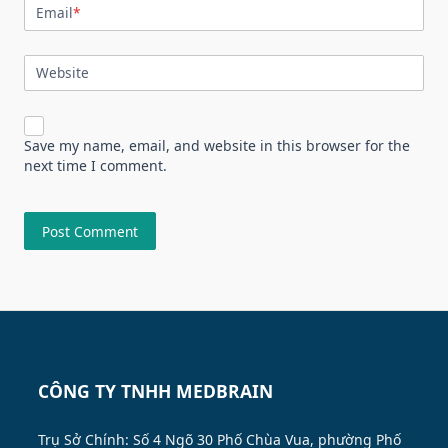
Email
*
Website
Save my name, email, and website in this browser for the
next time I comment.
CÔNG TY TNHH MEDBRAIN
Trụ Sở Chính: Số 4 Ngõ 30 Phố Chùa Vua, phường Phố