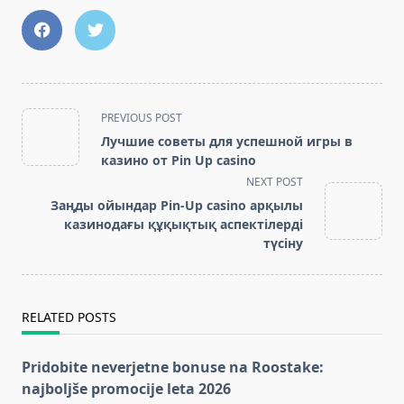
<span
PREVIOUS POST
class="nav-
Лучшие советы для успешной игры в
subtitle
казино от Pin Up casino
screen-
NEXT POST
reader-
Заңды ойындар Pin-Up casino арқылы
text">Page</span>
казинодағы құқықтық аспектілерді
түсіну
RELATED POSTS
Pridobite neverjetne bonuse na Roostake:
najboljše promocije leta 2026