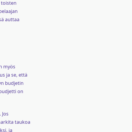
 toisten
pelaajan
sä auttaa
an myös
s ja se, että
yn budjetin
budjetti on
 Jos
harkita taukoa
si, ja