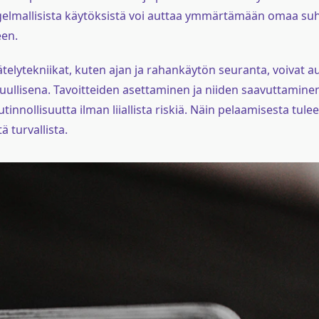
elmallisista käytöksistä voi auttaa ymmärtämään omaa su
en.
äätelytekniikat, kuten ajan ja rahankäytön seuranta, voivat a
ullisena. Tavoitteiden asettaminen ja niiden saavuttaminen 
innollisuutta ilman liiallista riskiä. Näin pelaamisesta tule
ä turvallista.