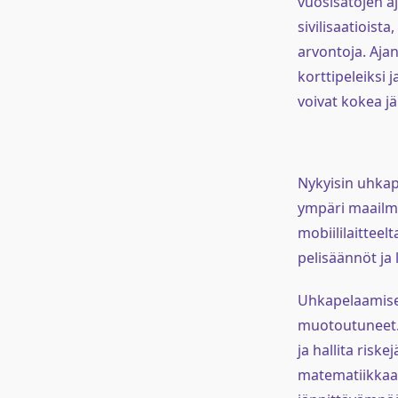
vuosisatojen a
sivilisaatioista
arvontoja. Aja
korttipeleiksi 
voivat kokea j
Nykyisin uhkape
ympäri maailma
mobiililaitteel
pelisäännöt ja 
Uhkapelaamisen
muotoutuneet. 
ja hallita ris
matematiikkaan