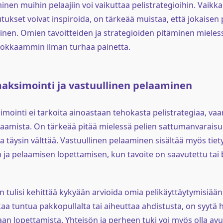
inen muihin pelaajiin voi vaikuttaa pelistrategioihin. Vaikka
tukset voivat inspiroida, on tärkeää muistaa, että jokaisen 
ainen. Omien tavoitteiden ja strategioiden pitäminen mieles
okkaammin ilman turhaa painetta.
maksimointi ja vastuullinen pelaaminen
imointi ei tarkoita ainoastaan tehokasta pelistrategiaa, va
laamista. On tärkeää pitää mielessä pelien sattumanvaraisuu
da täysin välttää. Vastuullinen pelaaminen sisältää myös tiet
ja pelaamisen lopettamisen, kun tavoite on saavutettu tai 
en tulisi kehittää kykyään arvioida omia pelikäyttäytymisiään.
aa tuntua pakkopullalta tai aiheuttaa ahdistusta, on syytä 
an lopettamista. Yhteisön ja perheen tuki voi myös olla avuk