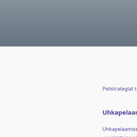
Pelistrategiat
Uhkapelaam
Uhkapelaamisen 