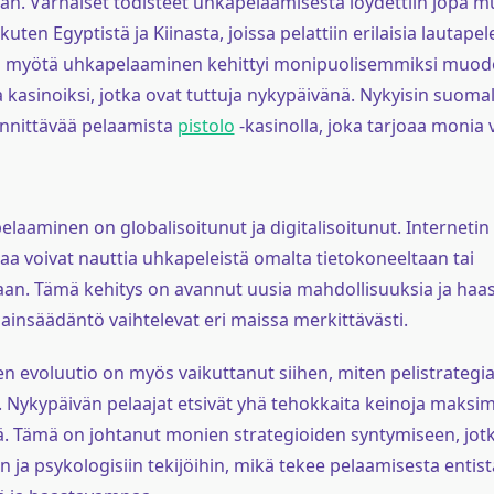
jan. Varhaiset todisteet uhkapelaamisesta löydettiin jopa mu
, kuten Egyptistä ja Kiinasta, joissa pelattiin erilaisia lautapele
n myötä uhkapelaaminen kehittyi monipuolisemmiksi muodo
ja kasinoiksi, jotka ovat tuttuja nykypäivänä. Nykyisin suomal
ännittävää pelaamista
pistolo
-kasinolla, joka tarjoaa monia 
laaminen on globalisoitunut ja digitalisoitunut. Internetin
a voivat nauttia uhkapeleistä omalta tietokoneeltaan tai
taan. Tämä kehitys on avannut uusia mahdollisuuksia ja haaste
lainsäädäntö vaihtelevat eri maissa merkittävästi.
 evoluutio on myös vaikuttanut siihen, miten pelistrategia
Nykypäivän pelaajat etsivät yhä tehokkaita keinoja maksim
kejä. Tämä on johtanut monien strategioiden syntymiseen, jot
 ja psykologisiin tekijöihin, mikä tekee pelaamisesta entist