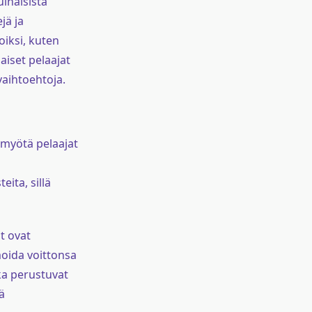
inaisista
jä ja
iksi, kuten
aiset pelaajat
vaihtoehtoja.
 myötä pelaajat
ita, sillä
t ovat
oida voittonsa
ka perustuvat
ä