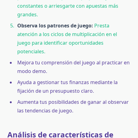
constantes o arriesgarte con apuestas más
grandes.
Observa los patrones de juego:
Presta
atención a los ciclos de multiplicación en el
juego para identificar oportunidades
potenciales.
Mejora tu comprensión del juego al practicar en
modo demo.
Ayuda a gestionar tus finanzas mediante la
fijación de un presupuesto claro.
Aumenta tus posibilidades de ganar al observar
las tendencias de juego.
Análisis de características de