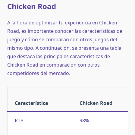
Chicken Road
A la hora de optimizar tu experiencia en Chicken
Road, es importante conocer las características del
juego y cómo se comparan con otros juegos del
mismo tipo. A continuación, se presenta una tabla
que destaca las principales características de
Chicken Road en comparación con otros
competidores del mercado.
Característica
Chicken Road
RTP
98%