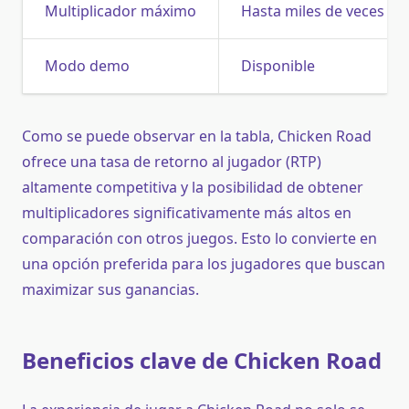
Multiplicador máximo
Hasta miles de veces
Modo demo
Disponible
Como se puede observar en la tabla, Chicken Road
ofrece una tasa de retorno al jugador (RTP)
altamente competitiva y la posibilidad de obtener
multiplicadores significativamente más altos en
comparación con otros juegos. Esto lo convierte en
una opción preferida para los jugadores que buscan
maximizar sus ganancias.
Beneficios clave de Chicken Road