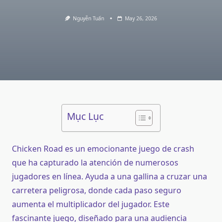
Nguyễn Tuấn
May 26, 2026
Mục Lục
Chicken Road es un emocionante juego de crash
que ha capturado la atención de numerosos
jugadores en línea. Ayuda a una gallina a cruzar una
carretera peligrosa, donde cada paso seguro
aumenta el multiplicador del jugador. Este
fascinante juego, diseñado para una audiencia