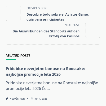
<span
PREVIOUS POST
class="nav-
Descubre todo sobre el Aviator Game:
subtitle
guía para principiantes
screen-
NEXT POST
reader-
Die Auswirkungen des Standorts auf den
text">Page</span>
Erfolg von Casinos
RELATED POSTS
Pridobite neverjetne bonuse na Roostake:
najboljše promocije leta 2026
Pridobite neverjetne bonuse na Roostake: najboljše
promocije leta 2026 Če
...
Nguyễn Tuấn
Jun 4, 2026