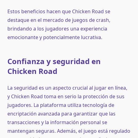
Estos beneficios hacen que Chicken Road se
destaque en el mercado de juegos de crash,
brindando a los jugadores una experiencia
emocionante y potencialmente lucrativa.
Confianza y seguridad en
Chicken Road
La seguridad es un aspecto crucial al jugar en línea,
y Chicken Road toma en serio la protección de sus
jugadores. La plataforma utiliza tecnología de
encriptación avanzada para garantizar que las
transacciones y la información personal se
mantengan seguras. Además, el juego está regulado