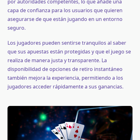
por autoridades competentes, lo que añade una
capa de confianza para los usuarios que quieren
asegurarse de que están jugando en un entorno
seguro.
Los jugadores pueden sentirse tranquilos al saber
que sus apuestas están protegidas y que el juego se
realiza de manera justa y transparente. La
disponibilidad de opciones de retiro instantáneo
también mejora la experiencia, permitiendo a los
jugadores acceder rápidamente a sus ganancias.