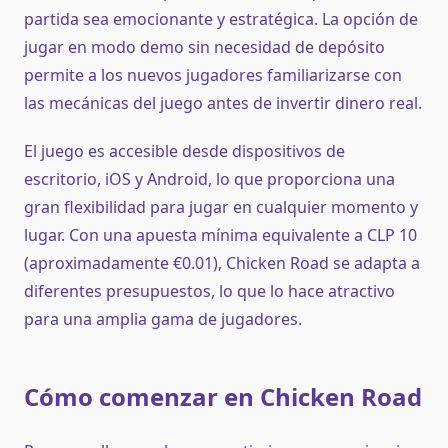
partida sea emocionante y estratégica. La opción de
jugar en modo demo sin necesidad de depósito
permite a los nuevos jugadores familiarizarse con
las mecánicas del juego antes de invertir dinero real.
El juego es accesible desde dispositivos de
escritorio, iOS y Android, lo que proporciona una
gran flexibilidad para jugar en cualquier momento y
lugar. Con una apuesta mínima equivalente a CLP 10
(aproximadamente €0.01), Chicken Road se adapta a
diferentes presupuestos, lo que lo hace atractivo
para una amplia gama de jugadores.
Cómo comenzar en Chicken Road