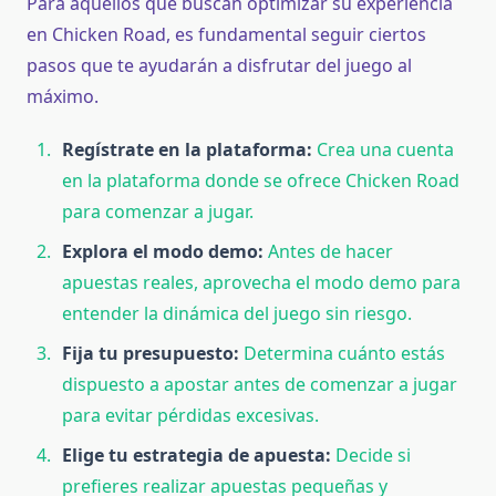
Para aquellos que buscan optimizar su experiencia
en Chicken Road, es fundamental seguir ciertos
pasos que te ayudarán a disfrutar del juego al
máximo.
Regístrate en la plataforma:
Crea una cuenta
en la plataforma donde se ofrece Chicken Road
para comenzar a jugar.
Explora el modo demo:
Antes de hacer
apuestas reales, aprovecha el modo demo para
entender la dinámica del juego sin riesgo.
Fija tu presupuesto:
Determina cuánto estás
dispuesto a apostar antes de comenzar a jugar
para evitar pérdidas excesivas.
Elige tu estrategia de apuesta:
Decide si
prefieres realizar apuestas pequeñas y