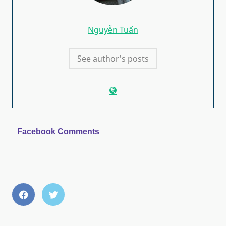
Nguyễn Tuấn
See author's posts
Facebook Comments