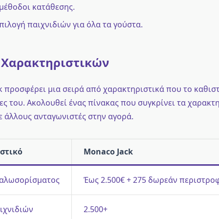
 μέθοδοι κατάθεσης.
πιλογή παιχνιδιών για όλα τα γούστα.
 Χαρακτηριστικών
k προσφέρει μια σειρά από χαρακτηριστικά που το καθισ
τες του. Ακολουθεί ένας πίνακας που συγκρίνει τα χαρακτ
ε άλλους ανταγωνιστές στην αγορά.
στικό
Monaco Jack
αλωσορίσματος
Έως 2.500€ + 275 δωρεάν περιστρο
ιχνιδιών
2.500+