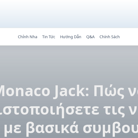
Chỉnh Nha
Tin Tức
Hướng Dẫn
Q&A
Chính Sách
onaco Jack: Πώς 
ιστοποιήσετε τις ν
 με βασικά συμβο