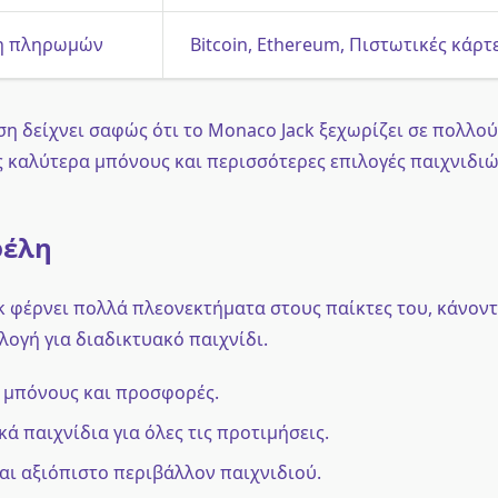
η πληρωμών
Bitcoin, Ethereum, Πιστωτικές κάρτ
ση δείχνει σαφώς ότι το Monaco Jack ξεχωρίζει σε πολλού
καλύτερα μπόνους και περισσότερες επιλογές παιχνιδιώ
φέλη
k φέρνει πολλά πλεονεκτήματα στους παίκτες του, κάνοντ
λογή για διαδικτυακό παιχνίδι.
 μπόνους και προσφορές.
ά παιχνίδια για όλες τις προτιμήσεις.
αι αξιόπιστο περιβάλλον παιχνιδιού.