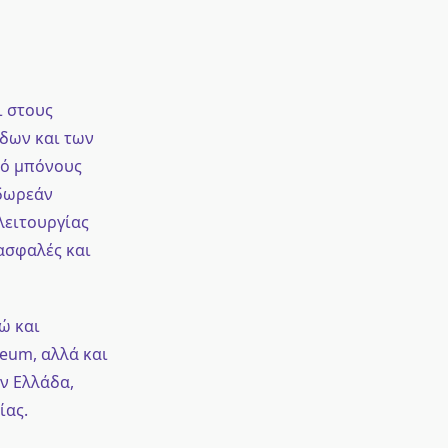
ι στους
δων και των
κό μπόνους
 δωρεάν
λειτουργίας
ασφαλές και
ώ και
eum, αλλά και
ην Ελλάδα,
ίας.