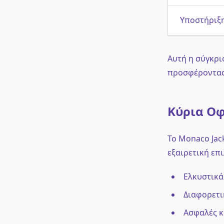
Υποστήριξ
Αυτή η σύγκρι
προσφέροντας 
Κύρια Ο
Το Monaco Jac
εξαιρετική επι
Ελκυστικά
Διαφορετικ
Ασφαλές κ