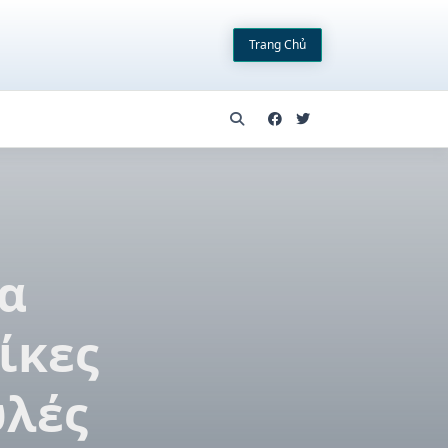
Trang Chủ
να
ίκες
υλές