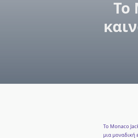
Το 
καιν
Το Monaco Jac
μια μοναδική 