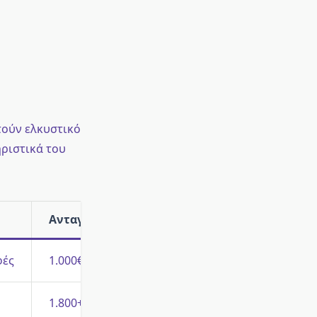
τούν ελκυστικό
ηριστικά του
Ανταγωνιστής A
Ανταγων
φές
1.000€ + 100 δωρεάν περιστροφές
1.500€ +
1.800+
2.000+