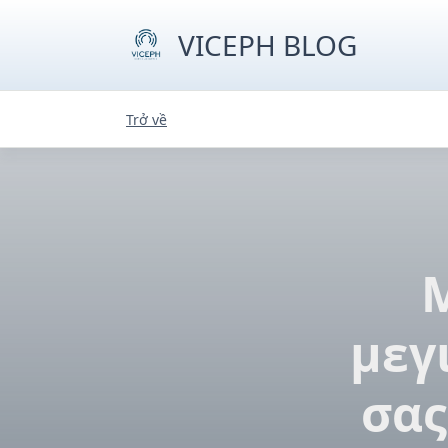
Skip
to
VICEPH BLOG
content
Trở về
M
μεγ
σας