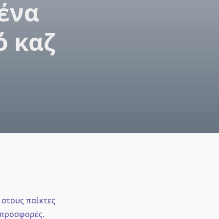
 ένα
ό καζ
 στους παίκτες
 προσφορές.