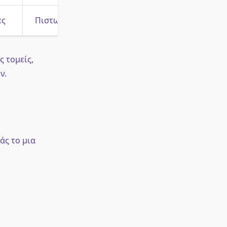
ες
Πιστωτικές κάρτες, PayPal
Bitcoin,
ς τομείς,
ν.
άς το μια