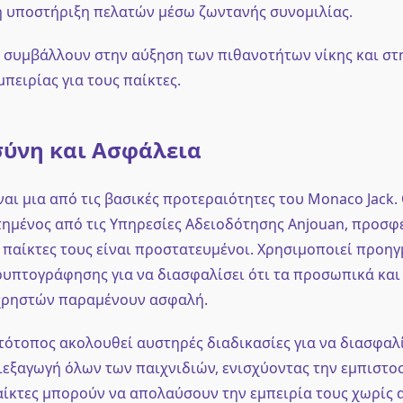
ή υποστήριξη πελατών μέσω ζωντανής συνομιλίας.
 συμβάλλουν στην αύξηση των πιθανοτήτων νίκης και στ
μπειρίας για τους παίκτες.
ύνη και Ασφάλεια
ναι μια από τις βασικές προτεραιότητες του Monaco Jack.
τημένος από τις Υπηρεσίες Αδειοδότησης Anjouan, προσφ
ι παίκτες τους είναι προστατευμένοι. Χρησιμοποιεί προηγ
ρυπτογράφησης για να διασφαλίσει ότι τα προσωπικά και
 χρηστών παραμένουν ασφαλή.
στότοπος ακολουθεί αυστηρές διαδικασίες για να διασφαλί
ιεξαγωγή όλων των παιχνιδιών, ενισχύοντας την εμπιστο
αίκτες μπορούν να απολαύσουν την εμπειρία τους χωρίς 