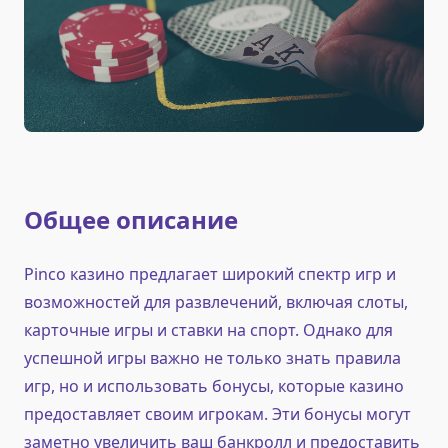
Общее описание
Pinco казино предлагает широкий спектр игр и
возможностей для развлечений, включая слоты,
карточные игры и ставки на спорт. Однако для
успешной игры важно не только знать правила
игр, но и использовать бонусы, которые казино
предоставляет своим игрокам. Эти бонусы могут
заметно увеличить ваш банкролл и предоставить