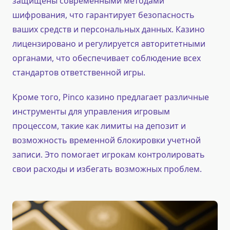
защищены современными методами
шифрования, что гарантирует безопасность
ваших средств и персональных данных. Казино
лицензировано и регулируется авторитетными
органами, что обеспечивает соблюдение всех
стандартов ответственной игры.
Кроме того, Pinco казино предлагает различные
инструменты для управления игровым
процессом, такие как лимиты на депозит и
возможность временной блокировки учетной
записи. Это помогает игрокам контролировать
свои расходы и избегать возможных проблем.