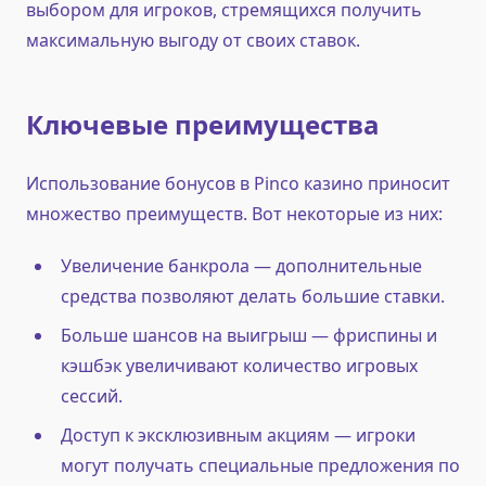
выбором для игроков, стремящихся получить
максимальную выгоду от своих ставок.
Ключевые преимущества
Использование бонусов в Pinco казино приносит
множество преимуществ. Вот некоторые из них:
Увеличение банкрола — дополнительные
средства позволяют делать большие ставки.
Больше шансов на выигрыш — фриспины и
кэшбэк увеличивают количество игровых
сессий.
Доступ к эксклюзивным акциям — игроки
могут получать специальные предложения по