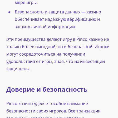
мере игры.
Безопасность и защита данных — казино
обеспечивает надежную верификацию и
защиту личной информации.
Эти преимущества делают игру в Pinco казино не
только более выгодной, но и безопасной. Игроки
могут сосредоточиться на получении
удовольствия от игры, зная, что их инвестиции
защищены.
Доверие и безопасность
Pinco казино уделяет особое внимание
безопасности своих игроков. Все транзакции