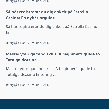
Nguyễn Tuấn
Jun 4, 2026
Så här registrerar du dig enkelt på Estrella
Casino: En nybörjarguide
Så här registrerar du dig enkelt på Estrella Casino:
En
...
Nguyễn Tuấn
Jun 4, 2026
Master your gaming skills: A beginner’s guide to
Totalgoldcasino
Master your gaming skills: A beginner’s guide to
Totalgoldcasino Entering
...
Nguyễn Tuấn
Jun 3, 2026