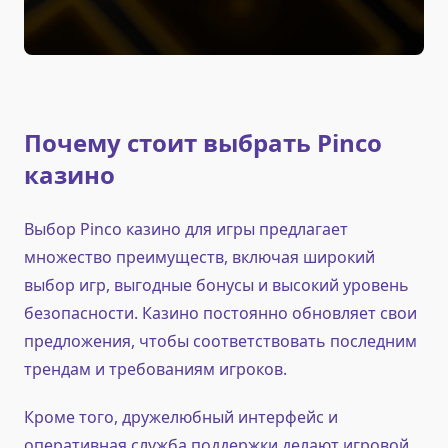
Почему стоит выбрать Pinco
казино
Выбор Pinco казино для игры предлагает
множество преимуществ, включая широкий
выбор игр, выгодные бонусы и высокий уровень
безопасности. Казино постоянно обновляет свои
предложения, чтобы соответствовать последним
трендам и требованиям игроков.
Кроме того, дружелюбный интерфейс и
оперативная служба поддержки делают игровой