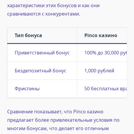
характеристики этих бонусов и как они
сравниваются с конкурентами.
Тип бонуса
Pinco казино
Приветственный бонус
100% до 30,000 рубл
Бездепозитный бонус
1,000 рублей
Фриспины
50 бесплатных вращ
Сравнение показывает, что Pinco казино
предлагает более привлекательные условия по
многим бонусам, что делает его отличным