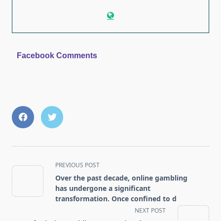
Facebook Comments
<span
PREVIOUS POST
class="nav-
Over the past decade, online gambling
subtitle
has undergone a significant
screen-
transformation. Once confined to d
reader-
NEXT POST