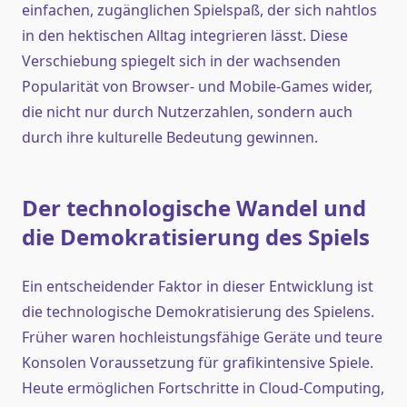
einfachen, zugänglichen Spielspaß, der sich nahtlos
in den hektischen Alltag integrieren lässt. Diese
Verschiebung spiegelt sich in der wachsenden
Popularität von Browser- und Mobile-Games wider,
die nicht nur durch Nutzerzahlen, sondern auch
durch ihre kulturelle Bedeutung gewinnen.
Der technologische Wandel und
die Demokratisierung des Spiels
Ein entscheidender Faktor in dieser Entwicklung ist
die technologische Demokratisierung des Spielens.
Früher waren hochleistungsfähige Geräte und teure
Konsolen Voraussetzung für grafikintensive Spiele.
Heute ermöglichen Fortschritte in Cloud-Computing,