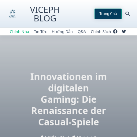
Skip
VICEPH
to
Trang Chủ
BLOG
content
Chỉnh Nha
Tin Tức
Hướng Dẫn
Q&A
Chính Sách
Innovationen im
digitalen
Gaming: Die
Renaissance der
Casual-Spiele