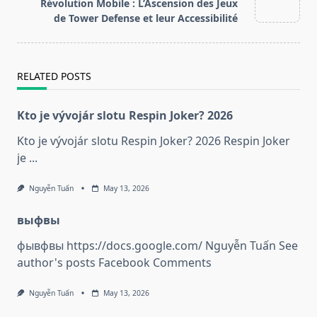
text">Page</span>
Révolution Mobile : L’Ascension des Jeux
de Tower Defense et leur Accessibilité
RELATED POSTS
Kto je vývojár slotu Respin Joker? 2026
Kto je vývojár slotu Respin Joker? 2026 Respin Joker
je
...
Nguyễn Tuấn
May 13, 2026
выфвы
фывфвы https://docs.google.com/ Nguyễn Tuấn See
author's posts Facebook Comments
Nguyễn Tuấn
May 13, 2026