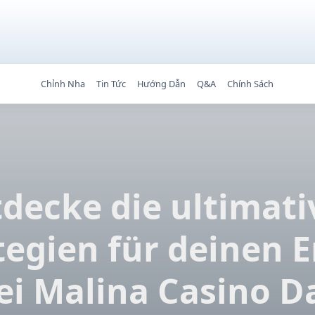
Chỉnh Nha
Tin Tức
Hướng Dẫn
Q&A
Chính Sách
decke die ultimat
tegien für deinen E
ei Malina Casino D