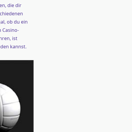
n, die dir
schiedenen
al, ob du ein
n Casino-
ren, ist
nden kannst.