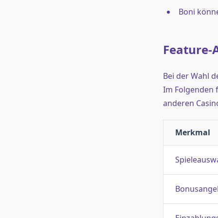
Boni könne
Feature-
Bei der Wahl d
Im Folgenden f
anderen Casin
Merkmal
Spieleausw
Bonusange