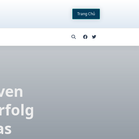
Trang Chủ
iven
rfolg
as