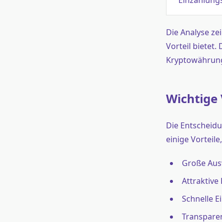
Einzahlung
Die Analyse ze
Vorteil bietet
Kryptowährung
Wichtige 
Die Entscheidun
einige Vorteile
Große Ausw
Attraktive
Schnelle 
Transparen