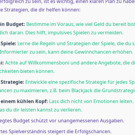
folgreich zu sein, ist es wichtig, einen klaren Plan zu habe
e Strategien, die dir helfen können:
ein Budget:
Bestimme im Voraus, wie viel Geld du bereit bis
dich daran. Dies hilft, impulsives Spielen zu vermeiden.
Spiele:
Lerne die Regeln und Strategien der Spiele, die du s
Informierter zu sein, kann deine Gewinnchancen erhöhen.
i:
Achte auf Willkommensboni und andere Angebote, die dir
chkeiten bieten können.
 Strategie:
Entwickle eine spezifische Strategie für jedes Sp
cen zu maximieren, z.B. beim Blackjack die Grundstrategi
t einem kühlen Kopf:
Lass dich nicht von Emotionen leiten.
as du dir leisten kannst zu verlieren.
elegtes Budget schützt vor unangemessenen Ausgaben.
rtes Spielverständnis steigert die Erfolgschancen.