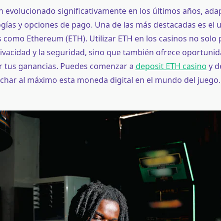
n evolucionado significativamente en los últimos años, ada
gías y opciones de pago. Una de las más destacadas es el 
como Ethereum (ETH). Utilizar ETH en los casinos no solo
ivacidad y la seguridad, sino que también ofrece oportuni
r tus ganancias. Puedes comenzar a
deposit ETH casino
y d
har al máximo esta moneda digital en el mundo del juego.