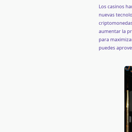
Los casinos ha
nuevas tecnolo
criptomonedas 
aumentar la pr
para maximiza
puedes aprovec