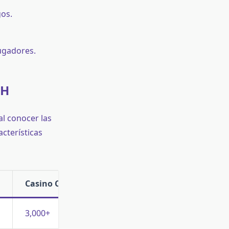
gos.
ugadores.
TH
al conocer las
cterísticas
Casino C
3,000+