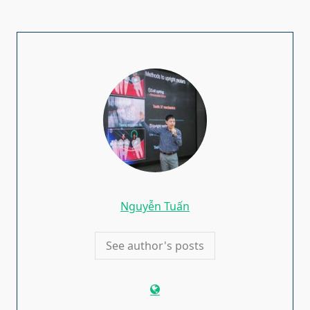
Nguyễn Tuấn
See author's posts