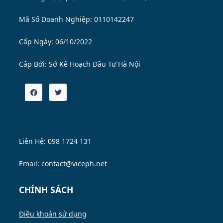
Mã Số Doanh Nghiệp: 0110142247
Cấp Ngày: 06/10/2022
Cấp Bởi:
Sở Kế Hoạch Đầu Tư Hà Nội
Liên Hệ: 098 1724 131
Email: contact@viceph.net
CHÍNH SÁCH
Điều khoản sử dụng