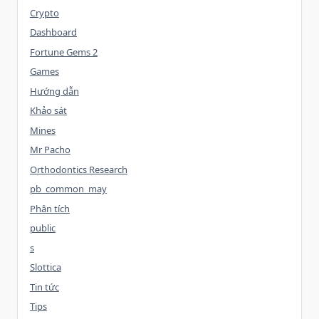
Crypto
Dashboard
Fortune Gems 2
Games
Hướng dẫn
Khảo sát
Mines
Mr Pacho
Orthodontics Research
pb_common_may
Phân tích
public
s
Slottica
Tin tức
Tips