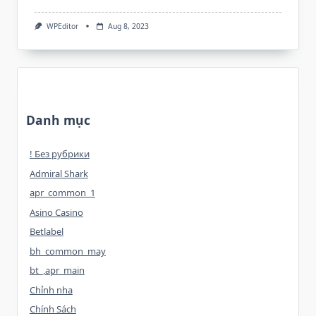
WPEditor
Aug 8, 2023
Danh mục
! Без рубрики
Admiral Shark
apr_common_1
Asino Casino
Betlabel
bh_common_may
bt_,apr_main
Chỉnh nha
Chính Sách