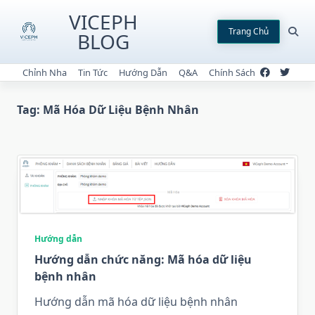
Skip
VICEPH
to
Trang Chủ
BLOG
content
Chỉnh Nha
Tin Tức
Hướng Dẫn
Q&A
Chính Sách
Tag:
Mã Hóa Dữ Liệu Bệnh Nhân
Hướng dẫn
Hướng dẫn chức năng: Mã hóa dữ liệu
bệnh nhân
Hướng dẫn mã hóa dữ liệu bệnh nhân