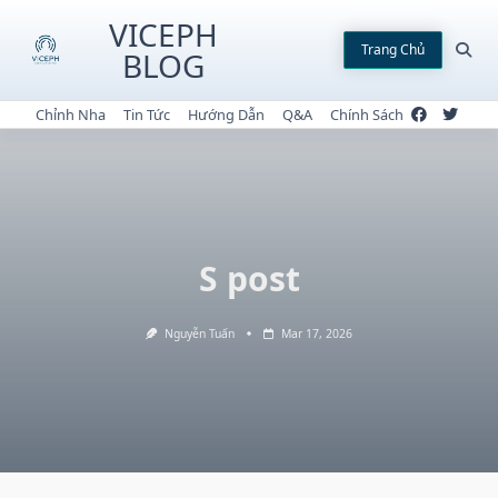
Skip
VICEPH
to
Trang Chủ
BLOG
content
Chỉnh Nha
Tin Tức
Hướng Dẫn
Q&A
Chính Sách
S post
Nguyễn Tuấn
Mar 17, 2026