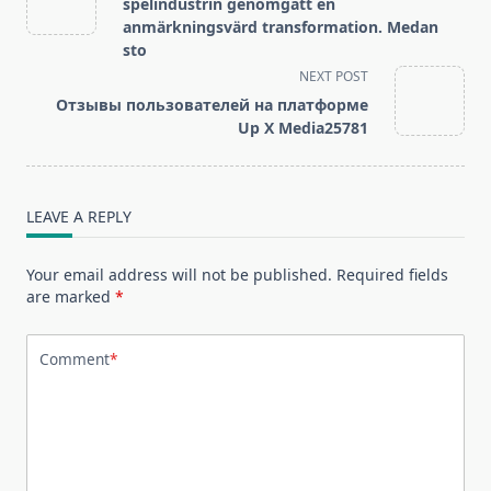
subtitle
spelindustrin genomgått en
screen-
anmärkningsvärd transformation. Medan
sto
reader-
NEXT POST
text">Page</span>
Отзывы пользователей на платформе
Up X Media25781
LEAVE A REPLY
Your email address will not be published.
Required fields
are marked
*
Comment
*