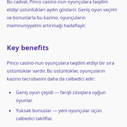
Bu cədvəl, Pinco casino-nun oyunçulara təqdim
etdiyi üstünlükləri aydın göstərir. Geniş oyun seçimi
və bonuslarla bu kazino, oyunçuların
məmnuniyyətini artırmağı hədəfləyir.
Key benefits
Pinco casino-nun oyunçulara təqdim etdiyi bir sıra
üstünlüklər vardır. Bu üstünlüklər, oyunçuların
kazino təcrübəsini daha da cəlbedici edir:
Geniş oyun çeşidi — fərqli zövqlərə uyğun
oyunlar.
Yüksək bonuslar — yeni oyunçular üçün
cəlbedici təkliflər.