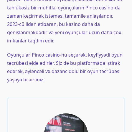
təhlükəsiz bir mühitlə, oyunçuların Pinco casino-da
zaman keçirmək istəməsi tamamilə anlaşılandır.
2023-cü ildən etibarən, bu kazino daha da
genişlənməkdədir və yeni oyunçular üçün daha çox
imkanlar təqdim edir.
Oyunçular, Pinco casino-nu seçərək, keyfiyyətli oyun
təcrübəsi əldə edirlər. Siz də bu platformada iştirak
edərək, əyləncəli və qazanc dolu bir oyun təcrübəsi
yaşaya bilərsiniz.