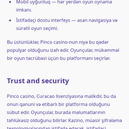
Mobil uyğunluq — hər yerdən oyun oynama
imkanı.
İstifadəçi dostu interfeys — asan navigasiya və
sürətli oyun seçimi.
Bu üstünlüklər, Pinco casino-nun niyə bu qədər
populyar olduğunu izah edir. Oyunçular, mükəmməl
bir oyun təcrübəsi üçün bu platformanı seçirlər.
Trust and security
Pinco casino, Curacao lisenziyasına malikdir, bu da
onun qanuni və etibarlı bir platforma olduğunu
sübut edir. Oyunçular, burada məlumatlarının
təhlükəsiz olduğunu bilirlər. Kazino, müasir şifrələmə
texnologiyalarından istifadə edərək, istifadəçi