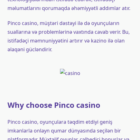
məlumatlarını qorumaqda əhəmiyyətli addımlar atır.
Pinco casino, müştəri dəstəyi ilə də oyunçuların
suallarına və problemlərinə vaxtında cavab verir. Bu,
istifadəçi məmnuniyyətini artırır və kazino ilə olan
əlaqəni gücləndirir.
Why choose Pinco casino
Pinco casino, oyunçulara təqdim etdiyi geniş
imkanlarla onlayn qumar dünyasında seçilən bir
platformadır. Müxtəlif oyunlar, cəlbedici bonuslar və