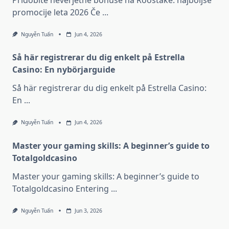
Pridobite neverjetne bonuse na Roostake: najboljše
promocije leta 2026 Če
...
Nguyễn Tuấn
Jun 4, 2026
Så här registrerar du dig enkelt på Estrella
Casino: En nybörjarguide
Så här registrerar du dig enkelt på Estrella Casino:
En
...
Nguyễn Tuấn
Jun 4, 2026
Master your gaming skills: A beginner’s guide to
Totalgoldcasino
Master your gaming skills: A beginner’s guide to
Totalgoldcasino Entering
...
Nguyễn Tuấn
Jun 3, 2026