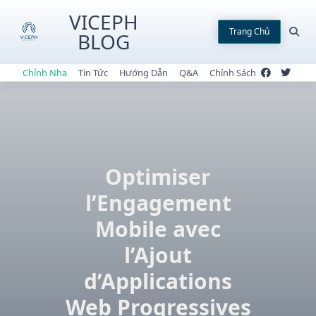
Skip
VICEPH
to
Trang Chủ
BLOG
content
Chỉnh Nha
Tin Tức
Hướng Dẫn
Q&A
Chính Sách
Optimiser
l’Engagement
Mobile avec
l’Ajout
d’Applications
Web Progressives