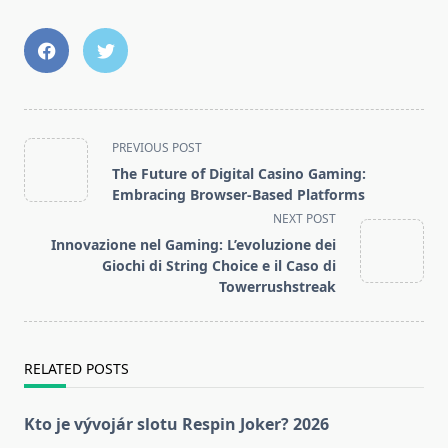
<span
PREVIOUS POST
class="nav-
The Future of Digital Casino Gaming:
subtitle
Embracing Browser-Based Platforms
screen-
NEXT POST
reader-
Innovazione nel Gaming: L’evoluzione dei
text">Page</span>
Giochi di String Choice e il Caso di
Towerrushstreak
RELATED POSTS
Kto je vývojár slotu Respin Joker? 2026