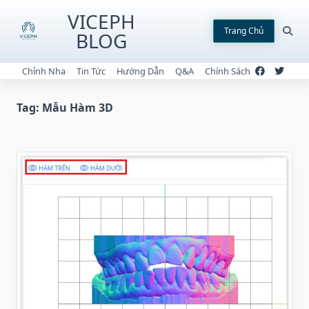
Skip
VICEPH
to
Trang Chủ
BLOG
content
Chỉnh Nha
Tin Tức
Hướng Dẫn
Q&A
Chính Sách
Tag:
Mẫu Hàm 3D